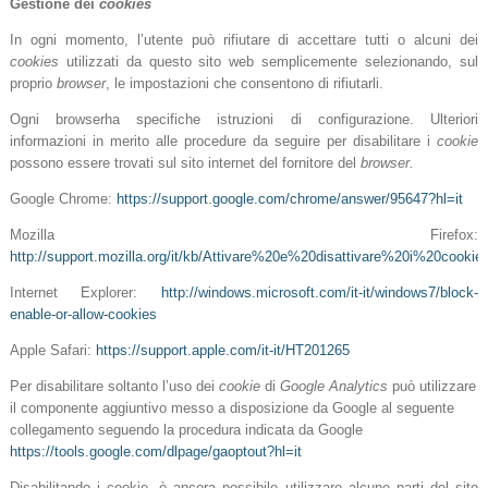
Gestione dei
cookies
In ogni momento, l’utente può rifiutare di accettare tutti o alcuni dei
cookies
utilizzati da questo sito web semplicemente selezionando, sul
proprio
browser
, le impostazioni che consentono di rifiutarli.
Ogni browserha specifiche istruzioni di configurazione. Ulteriori
informazioni in merito alle procedure da seguire per disabilitare i
cookie
possono essere trovati sul sito internet del fornitore del
browser.
Google Chrome:
https://support.google.com/chrome/answer/95647?hl=it
Mozilla Firefox:
http://support.mozilla.org/it/kb/Attivare%20e%20disattivare%20i%20cookie
Internet Explorer:
http://windows.microsoft.com/it-it/windows7/block-
enable-or-allow-cookies
Apple Safari:
https://support.apple.com/it-it/HT201265
Per disabilitare soltanto l’uso dei
cookie
di
Google Analytics
può utilizzare
il componente aggiuntivo messo a disposizione da Google al seguente
collegamento seguendo la procedura
indicata da Google
https://tools.google.com/dlpage/gaoptout?hl=it
Disabilitando i cookie, è ancora possibile utilizzare alcune parti del sito