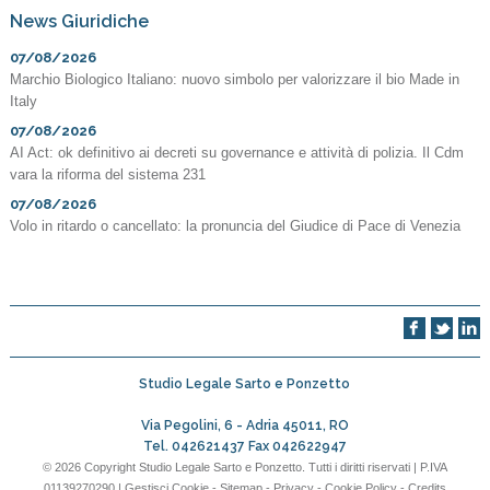
News Giuridiche
07/08/2026
Marchio Biologico Italiano: nuovo simbolo per valorizzare il bio Made in
Italy
07/08/2026
AI Act: ok definitivo ai decreti su governance e attività di polizia. Il Cdm
vara la riforma del sistema 231
07/08/2026
Volo in ritardo o cancellato: la pronuncia del Giudice di Pace di Venezia
Studio Legale Sarto e Ponzetto
Via Pegolini, 6 -
Adria
45011
,
RO
Tel.
042621437
Fax
042622947
© 2026 Copyright Studio Legale Sarto e Ponzetto. Tutti i diritti riservati | P.IVA
01139270290 |
Gestisci Cookie
-
Sitemap
-
Privacy
-
Cookie Policy
-
Credits